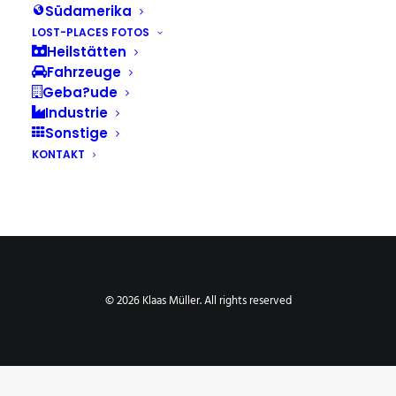
Südamerika
LOST-PLACES FOTOS
Heilstätten
Fahrzeuge
Geba?ude
Industrie
Sonstige
KONTAKT
© 2026 Klaas Müller. All rights reserved