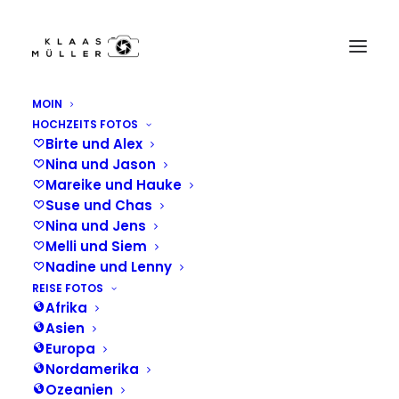
MOIN
HOCHZEITS FOTOS
klaas_Reisefotos_fotografie-2009-07-15-20090715-
Birte und Alex
_MG_6856
Nina und Jason
Home
Südamerika
Mareike und Hauke
klaas_Reisefotos_fotografie-2009-07-15-20090715-_MG_6856
Suse und Chas
Nina und Jens
Melli und Siem
Nadine und Lenny
REISE FOTOS
Afrika
Asien
Europa
Nordamerika
Ozeanien